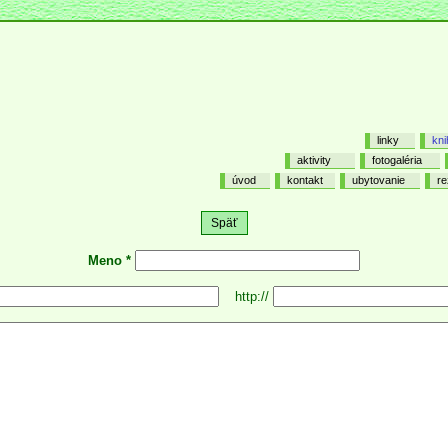
linky
kni
aktivity
fotogaléria
úvod
kontakt
ubytovanie
re
Späť
Meno *
http://