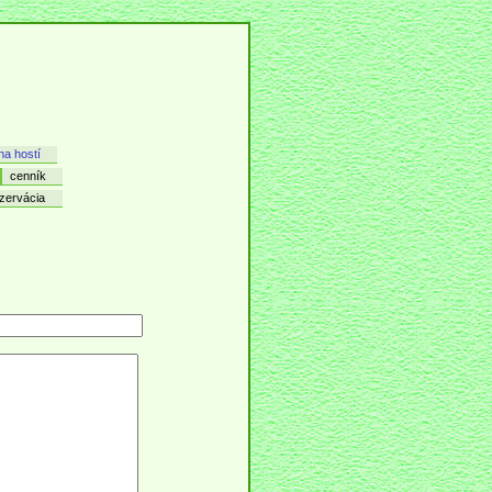
ha hostí
cenník
zervácia