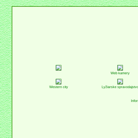
Web kamery
Western city
Lyžiarske spravodajstv
Info