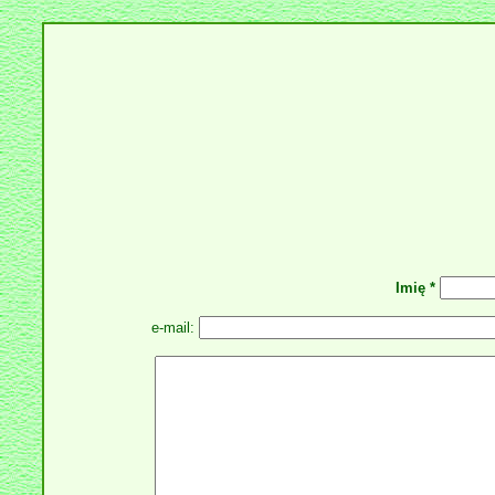
Imię *
e-mail: