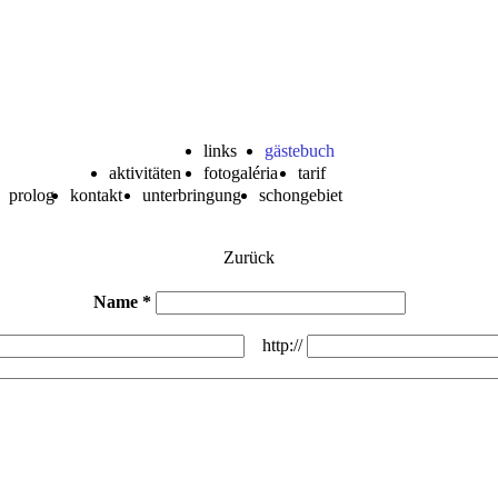
links
gästebuch
aktivitäten
fotogaléria
tarif
prolog
kontakt
unterbringung
schongebiet
Zurück
Name *
http://